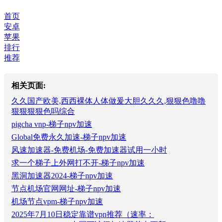
首页
安卓
苹果
排行
推荐
相关页面:
久久国产欧美,西西裸体人体做爰大胆久久久,狠狠色噜噜
狠狠狠狠色吗综合
pigcha vnp-梯子npv加速
Global免费永久加速-梯子npv加速
风速加速器-免费机场-免费加速器试用一小时
求一个梯子上外网打不开-梯子npv加速
黑洞加速器2024-梯子npv加速
节点机场官网网址-梯子npv加速
机场节点vpm-梯子npv加速
2025年7月10日稳定靠谱vpn推荐（速率：